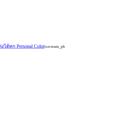
้ทุก Personal Color
icecream_pb