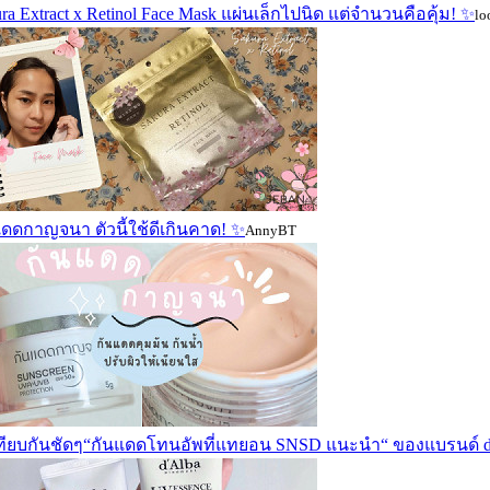
ra Extract x Retinol Face Mask แผ่นเล็กไปนิด แต่จำนวนคือคุ้ม! ✨
lo
ดดกาญจนา ตัวนี้ใช้ดีเกินคาด! ✨️
AnnyBT
ทียบกันชัดๆ“กันแดดโทนอัพที่แทยอน SNSD แนะนำ“ ของแบรนด์ d