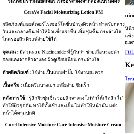
วันนี้จะมีรีวิวมอยส์เจอร์ไรเซอร์ตัวดังจากสองแบรนด์ค่ะ
CeraVe Facial Moisturizing Lotion PM
nin
ผลิตภัณฑ์มอยส์เจอร์ไรเซอร์โลชั่นบำรุงผิวหน้า สำหรับกลาง
นินิ
วันและกลางคืน ทำให้ผิวแข็งแรงขึ้น เพิ่มชุ่มชื้น กระจ่างใส
แพ้ง
ไกลรอยสิว ผิวแพ้ง่ายใช้ได้
nine
จุดเด่น
: มีส่วนผสม Niacinamide ที่รู้กันว่า ช่วยเลือนรอยดำ
FUL
รอยแดงจากสิวจางลง ผิวดูเรียบเนียน กระจ่างใส
Ke
ตัวผลิตภัณฑ์
: ใช้ง่ายเป็นแบบฝาปั๊ม ใช้งานสะดวก
โทนเ
เนื้อครีม
: เนื้อครีมบางเบา เกลี่ยง่าย ซึมเร็ว
หลังการใช้
: รู้สึกผิวชุ่มชื่น รอยสิวจางลง ไม่ทำให้เกิดสิว ไม่
ทำให้ผิวอุดดัน ทาได้ทั้งเช้าและเย็น ไม่ทำให้หน้ามัน แต่ง
หน้าได้ตามปกติ
Curel Intensive Moisture Care Intensive Moisture Cream