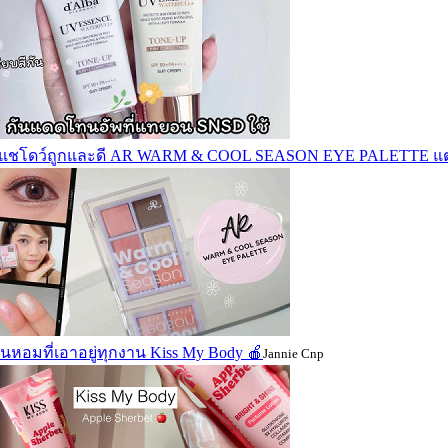
แชโดว์ถูกและดี AR WARM & COOL SEASON EYE PALETTE แต่งได
่นหอมที่เอาอยู่ทุกงาน Kiss My Body 🍎
Jannie Cnp