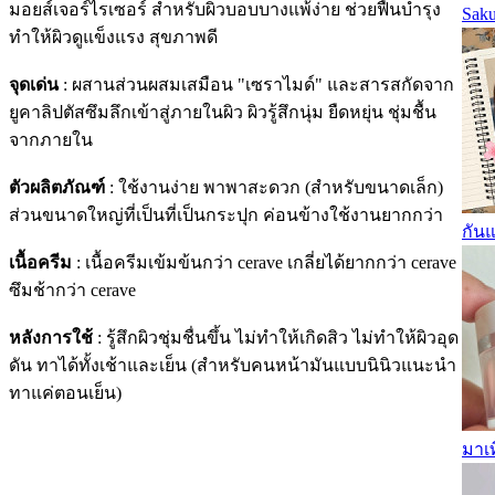
มอยส์เจอร์ไรเซอร์ สำหรับผิวบอบบางแพ้ง่าย ช่วยฟื้นบำรุง
Saku
ทำให้ผิวดูแข็งแรง สุขภาพดี
จุดเด่น
: ผสานส่วนผสมเสมือน "เซราไมด์" และสารสกัดจาก
ยูคาลิปตัสซึมลึกเข้าสู่ภายในผิว ผิวรู้สึกนุ่ม ยืดหยุ่น ชุ่มชื้น
จากภายใน
ตัวผลิตภัณฑ์
: ใช้งานง่าย พาพาสะดวก (สำหรับขนาดเล็ก)
ส่วนขนาดใหญ่ที่เป็นที่เป็นกระปุก ค่อนข้างใช้งานยากกว่า
กันแ
เนื้อครีม
: เนื้อครีมเข้มข้นกว่า cerave เกลี่ยได้ยากกว่า cerave
ซึมช้ากว่า cerave
หลังการใช้
: รู้สึกผิวชุ่มชื่นขึ้น ไม่ทำให้เกิดสิว ไม่ทำให้ผิวอุด
ดัน ทาได้ทั้งเช้าและเย็น (สำหรับคนหน้ามันแบบนินิวแนะนำ
ทาแค่ตอนเย็น)
มาเ