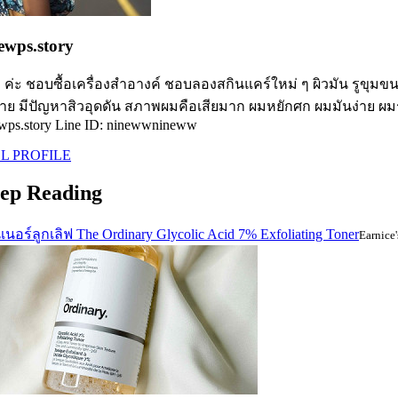
ewps.story
ว ค่ะ ชอบซื้อเครื่องสำอางค์ ชอบลองสกินแคร์ใหม่ ๆ ผิวมัน รูขุมขน
่าย มีปัญหาสิวอุดดัน สภาพผมคือเสียมาก ผมหยักศก ผมมันง่าย ผมร่ว
wps.story Line ID: ninewwnineww
L PROFILE
ep Reading
นอร์ลูกเลิฟ The Ordinary Glycolic Acid 7% Exfoliating Toner
Earnice'