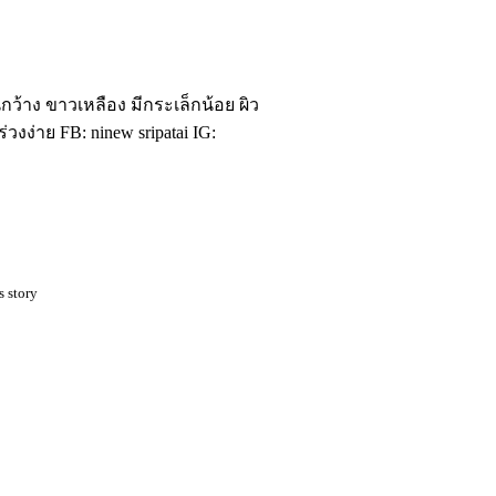
กว้าง ขาวเหลือง มีกระเล็กน้อย ผิว
งง่าย FB: ninew sripatai IG:
s story