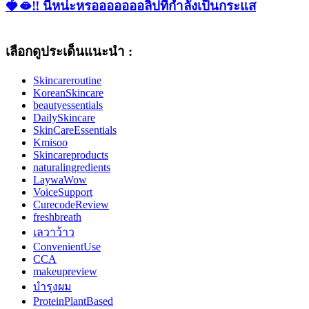
🍓🫦‼ นี่หน่ะหรอออออออลิปที่กำลังเป็นกระแส
เลือกดูประเด็นแนะนำ :
Skincareroutine
KoreanSkincare
beautyessentials
DailySkincare
SkinCareEssentials
Kmisoo
Skincareproducts
naturalingredients
LaywaWow
VoiceSupport
CurecodeReview
freshbreath
เลวาว้าว
ConvenientUse
CCA
makeupreview
บำรุงผม
ProteinPlantBased