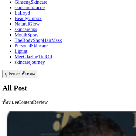
GinsengSkincare
skincareforacne
LaLoyd
BeautyUnbox
NaturalGlow
skincaretips
MouthSpray
TheBodyShopHairMask
PersonalSkincare
Liptint
MeeGlazingTintOil
skincarejourney
ดู Issues ทั้งหมด
All Post
ทั้งหมด
Content
Review