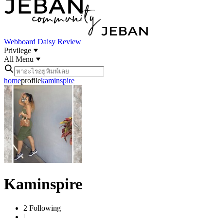
Webboard
Daisy Review
Privilege
All Menu
home
profile
kaminspire
Kaminspire
2
Following
|