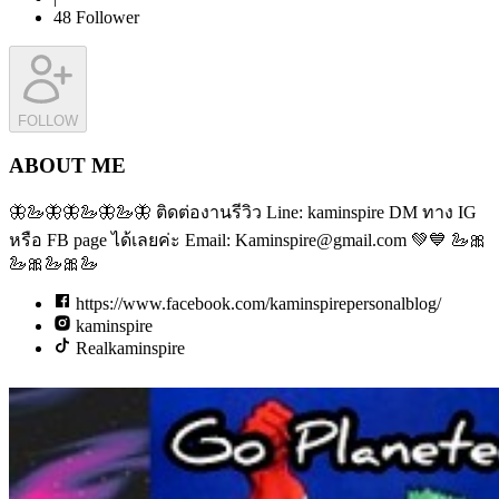
48
Follower
FOLLOW
ABOUT ME
🦋🦢🦋🦋🦢🦋🦢🦋 ติดต่องานรีวิว Line: kaminspire DM ทาง IG
หรือ FB page ได้เลยค่ะ Email: Kaminspire@gmail.com 💚💙 🦢🎀
🦢🎀🦢🎀🦢
https://www.facebook.com/kaminspirepersonalblog/
kaminspire
Realkaminspire