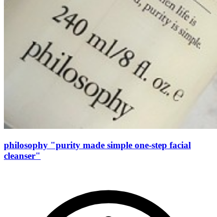
philosophy "purity made simple one-step facial
cleanser"