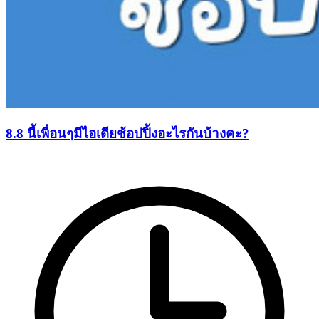
8.8 นี้เพื่อนๆมีไอเดียช้อปปิ้งอะไรกันบ้างคะ?