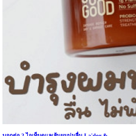
บอกต่อ 2 ไอเท็มดูแลเส้นผมนุ่มลื่น La'dor &