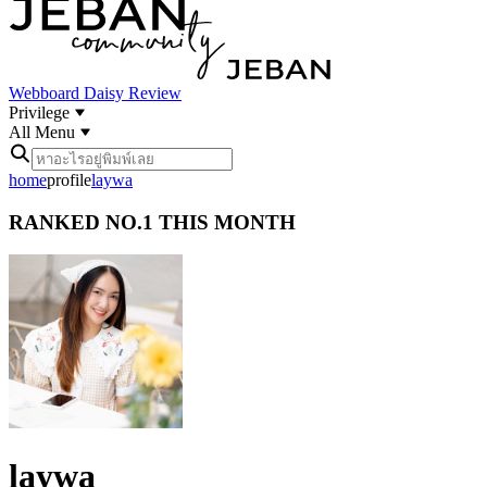
Webboard
Daisy Review
Privilege
All Menu
home
profile
laywa
RANKED
NO.1
THIS MONTH
laywa