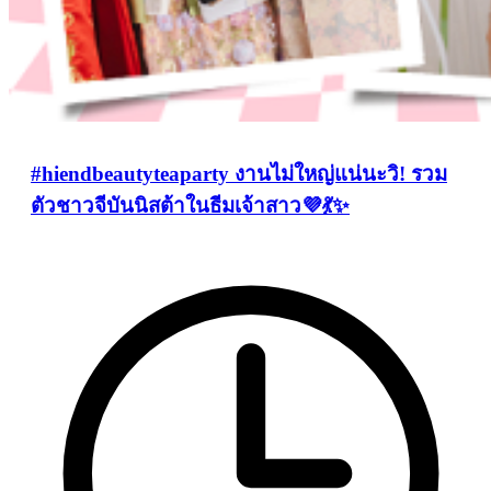
#hiendbeautyteaparty งานไม่ใหญ่แน่นะวิ! รวม
ตัวชาวจีบันนิสต้าในธีมเจ้าสาว💜💃✨