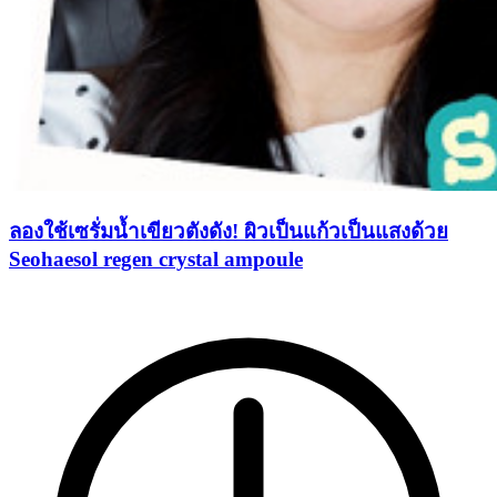
ลองใช้เซรั่มน้ำเขียวตังดัง! ผิวเป็นแก้วเป็นแสงด้วย
Seohaesol regen crystal ampoule