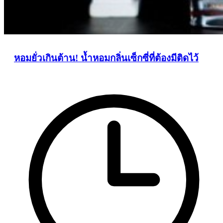
หอมยั่วเกินต้าน! น้ำหอมกลิ่นเซ็กซี่ที่ต้องมีติดไว้