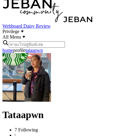
Webboard
Daisy Review
Privilege
All Menu
home
profile
tataapwn
Tataapwn
7
Following
|