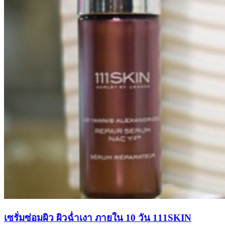
เซรั่มซ่อมผิว ผิวฉ่ำเงา ภายใน 10 วัน 111SKIN