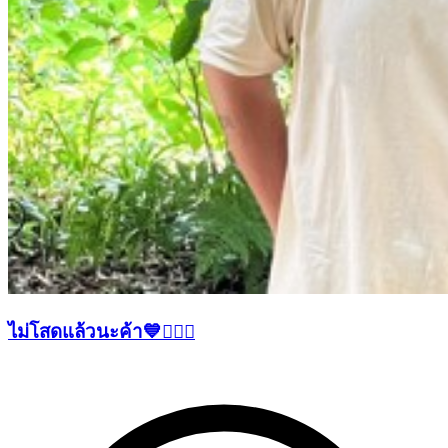
ไม่โสดแล้วนะค้า💙👰🏻‍♀️