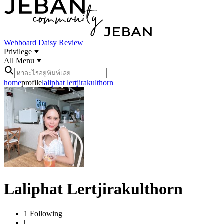
Webboard
Daisy Review
Privilege
All Menu
home
profile
laliphat lertjirakulthorn
Laliphat Lertjirakulthorn
1
Following
|