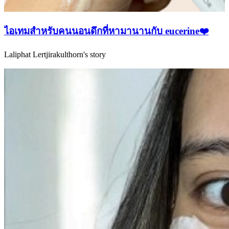
ไอเทมสำหรับคนนอนดึกที่หามานานกับ eucerine❤️
Laliphat Lertjirakulthorn's story