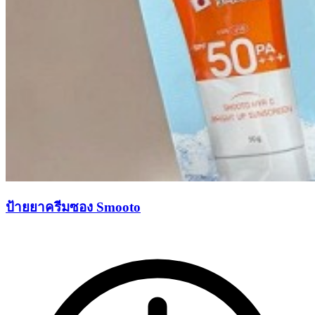
ป้ายยาครีมซอง Smooto