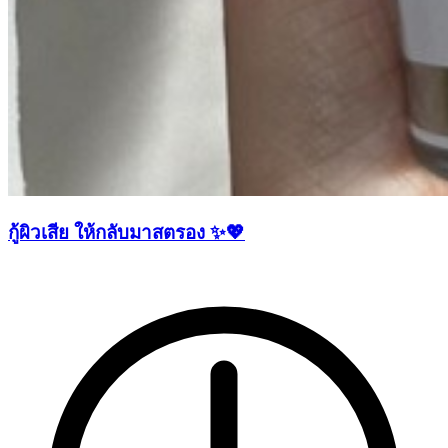
กู้ผิวเสีย ให้กลับมาสตรอง ✨💖