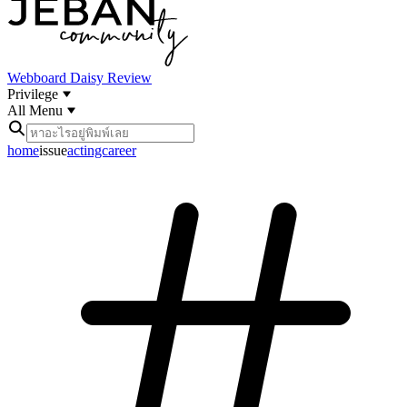
Webboard
Daisy Review
Privilege
All Menu
home
issue
actingcareer