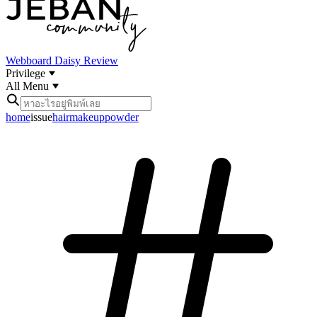
Webboard
Daisy Review
Privilege
All Menu
home
issue
hairmakeuppowder