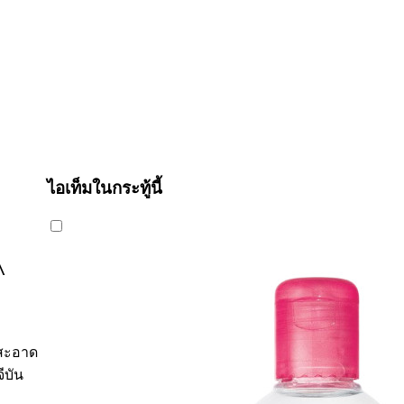
ไอเท็มในกระทู้นี้
^
มสะอาด
ีบัน