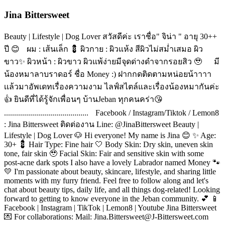
Jina Bittersweet
Beauty | Lifestyle | Dog Lover สวัสดีค่ะ เราชื่อ" จิน่า " อายุ 30++
ปี 😊 ผม : เส้นเล็ก 💈 ผิวกาย : ผิวแห้ง สีผิวไม่สม่ำเสมอ ผิว
ขาว✨ ผิวหน้า : ผิวขาว ผิวแพ้ง่ายมีจุดด่างดำจากรอยสิว 🥹 มี
น้องหมาลาบราดอร์ ชื่อ Money :) ฝากกดติดตามหน่อยน้าาาา
เเล้วมาอัพเดทเรื่องความงาม ไลฟ์สไตล์และเรื่องน้องหมากันค่ะ
👍 ยินดีที่ได้รู้จักเพื่อนๆ บ้านJeban ทุกคนคร่า😘
.......................................... Facebook / Instagram/Tiktok / Lemon8
: Jina Bittersweet ติดต่องาน Line: @JinaBittersweet Beauty |
Lifestyle | Dog Lover 🐶 Hi everyone! My name is Jina 😊 ✨ Age:
30+ 💈 Hair Type: Fine hair 🤍 Body Skin: Dry skin, uneven skin
tone, fair skin 🥹 Facial Skin: Fair and sensitive skin with some
post-acne dark spots I also have a lovely Labrador named Money 🐾
💛 I'm passionate about beauty, skincare, lifestyle, and sharing little
moments with my furry friend. Feel free to follow along and let's
chat about beauty tips, daily life, and all things dog-related! Looking
forward to getting to know everyone in the Jeban community. 💕 📱
Facebook | Instagram | TikTok | Lemon8 | Youtube Jina Bittersweet
💌 For collaborations: Mail: Jina.Bittersweet@J-Bittersweet.com