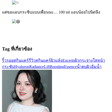
แต่ขอแอบกระซิบแบบเพื่อนนะ… 100 ml แอบน้อยไปนิดนึง
Tag ที่เกี่ยวข้อง
ริ้วรอย
สกินแคร์
รีวิวสกินแคร์
ผิวแห้ง
Eucerin
ผิวกระจ่างใส
หน้า
กระชับ
HyaluronRadianceLift
BoostingEssence
น้ำตบผิวอิ่มน้ำ