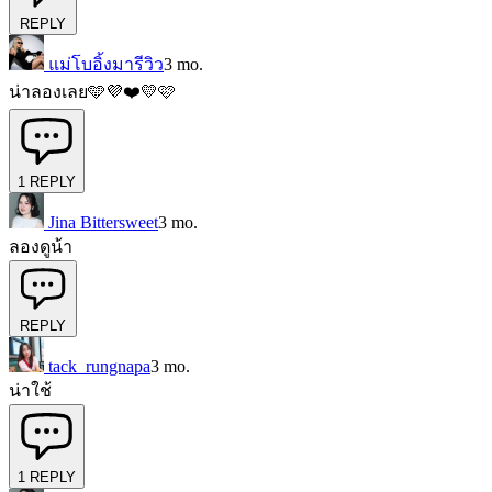
REPLY
แม่โบอิ้งมารีวิว
3 mo.
น่าลองเลย🩵💜❤️💛🩷
1
REPLY
Jina Bittersweet
3 mo.
ลองดูน้า
REPLY
tack_rungnapa
3 mo.
น่าใช้
1
REPLY