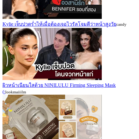
Kylie เจ็บปวดร่ำไห้เมื่อต้องเจอไวรัลโจมตีว่าหน้าสูงวัย
candy
ผิวหน้าเนียนใสด้วย NINILULU Firming Sleeping Mask
(:
lookmaiiilm