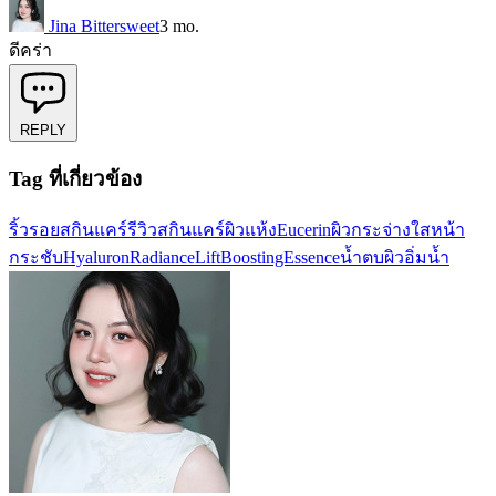
Jina Bittersweet
3 mo.
ดีคร่า
REPLY
Tag ที่เกี่ยวข้อง
ริ้วรอย
สกินแคร์
รีวิวสกินแคร์
ผิวแห้ง
Eucerin
ผิวกระจ่างใส
หน้า
กระชับ
HyaluronRadianceLift
BoostingEssence
น้ำตบผิวอิ่มน้ำ