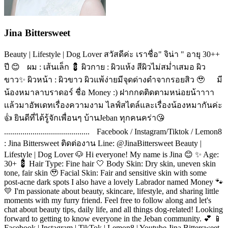
Jina Bittersweet
Beauty | Lifestyle | Dog Lover สวัสดีค่ะ เราชื่อ" จิน่า " อายุ 30++
ปี 😊 ผม : เส้นเล็ก 💈 ผิวกาย : ผิวแห้ง สีผิวไม่สม่ำเสมอ ผิว
ขาว✨ ผิวหน้า : ผิวขาว ผิวแพ้ง่ายมีจุดด่างดำจากรอยสิว 🥹 มี
น้องหมาลาบราดอร์ ชื่อ Money :) ฝากกดติดตามหน่อยน้าาาา
เเล้วมาอัพเดทเรื่องความงาม ไลฟ์สไตล์และเรื่องน้องหมากันค่ะ
👍 ยินดีที่ได้รู้จักเพื่อนๆ บ้านJeban ทุกคนคร่า😘
.......................................... Facebook / Instagram/Tiktok / Lemon8
: Jina Bittersweet ติดต่องาน Line: @JinaBittersweet Beauty |
Lifestyle | Dog Lover 🐶 Hi everyone! My name is Jina 😊 ✨ Age:
30+ 💈 Hair Type: Fine hair 🤍 Body Skin: Dry skin, uneven skin
tone, fair skin 🥹 Facial Skin: Fair and sensitive skin with some
post-acne dark spots I also have a lovely Labrador named Money 🐾
💛 I'm passionate about beauty, skincare, lifestyle, and sharing little
moments with my furry friend. Feel free to follow along and let's
chat about beauty tips, daily life, and all things dog-related! Looking
forward to getting to know everyone in the Jeban community. 💕 📱
Facebook | Instagram | TikTok | Lemon8 | Youtube Jina Bittersweet