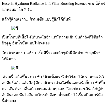
Eucerin Hyaluron Radiance-Lift Filler Boosting Essence ขวดนี้คือจิ
น่าหยิบมาใช้ 7 วัน
แล้วรู้สึกเลยว่า…ผิวนุ่มขึ้นแบบรู้สึกได้ทันที
เป็นน้ำตบที่เนื้อไม่ได้บางใสจ๋า แต่มีความเข้มข้นกำลังดีใช้แล้ว
ผิวดูฟู อิ่มน้ำขึ้นแบบไม่เหนอะ
ใครผิวหมอง + แห้ง + เริ่มมีริ้วรอยเล็กๆตัวนี้คือช่วย “ปลุกผิว”
ได้ดีมาก
.ส่วนเรื่องใสขึ้น / กระชับ / ผิวแข็งแรงจิน่าใช้มาได้ประมาณ 2-3
อาทิตย์แล้ว แล้วคือรู้สึกว่าผิวกระจ่างใสขึ้นและหน้าก็กระชับขึ้น
กว่าเดิมด้วย กลิ่นเค้าจะหอมอ่อนๆ แบบ Eucerin เลย.จิน่าใช้คู่กับ
สำลีนะคะ ซึมไวดีมากใครกำลังหาน้ำตบดีๆ ไว้เริ่มสกินแคร์ตัว
นี้น่าลอง