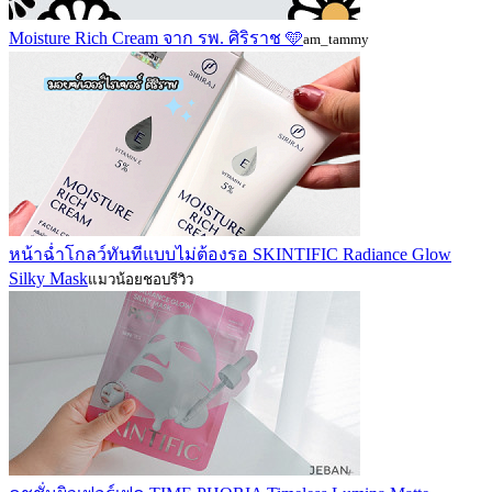
Moisture Rich Cream จาก รพ. ศิริราช 🩵
am_tammy
หน้าฉ่ำโกลว์ทันทีแบบไม่ต้องรอ SKINTIFIC Radiance Glow
Silky Mask
แมวน้อยชอบรีวิว