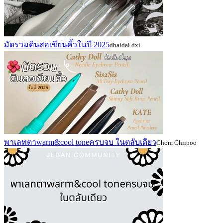
มัดรวมดินสอเขียนคิ้วในปี 2025
dhaidai dxi
พาเลทตาwarm&cool toneครบจบ ในตลับเดียว
Chom Chiipoo