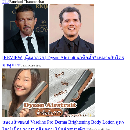
#17
Panchud Thammachat
[REVIEW] นุ้งมาอวย | Dyson Airstrait น่าซื้อมั้ย? เหมาะกับใคร
มาดู 👀✨
paniixreview
ลองแล้วชอบ! Vaseline Pro Derma Brightening Body Lotion สูตร
ใหม่ เนื้อบางเบา กลิ่นหอม ใช้แล้วสบายผิว ✨
lookmaiiilm