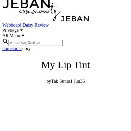
Webboard
Daisy Review
Privilege
All Menu
home
topic
story
My Lip Tint
Tak Sutira
1 Jun
3
6