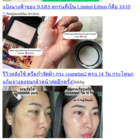
แป้งนางฟ้าของ NARS ทุกรุ่นที่เป็น Limited Edtion ก็คือ 10/10
✨
Junjaowkha review
รีวิวหลังใช้ ครีมกำจัดฝ้า กระ cosmelan2 ครบ 14 วัน กระโหนก
แก้มจางลงจนกล้าหน้าสดอีกครั้ง!
JubJip