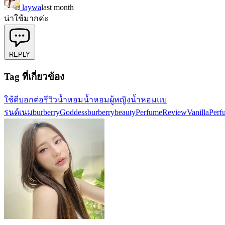
laywa
last month
น่าใช้มากค่ะ
REPLY
Tag ที่เกี่ยวข้อง
ใช้ดีบอกต่อ
รีวิวน้ำหอม
น้ำหอมผู้หญิง
น้ำหอมแบ
รนด์เนม
burberryGoddess
burberrybeauty
PerfumeReview
VanillaPer