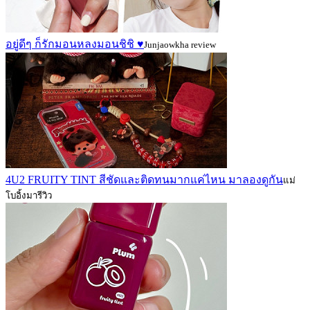
อยู่ดีๆ ก็รักมอนหลงมอนชิชิ ♥️
Junjaowkha review
4U2 FRUITY TINT สีชัดและติดทนมากแค่ไหน มาลองดูกัน
แม่
โบอิ้งมารีวิว