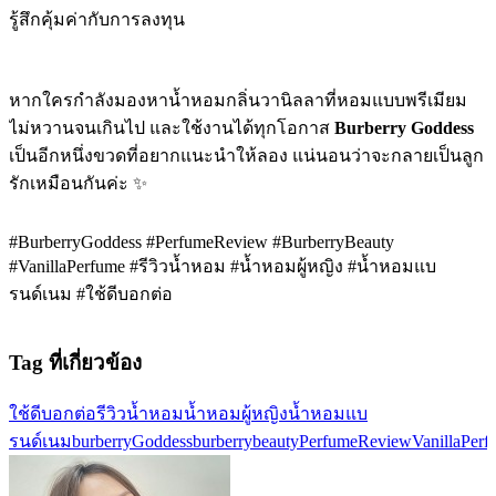
รู้สึกคุ้มค่ากับการลงทุน
หากใครกำลังมองหาน้ำหอมกลิ่นวานิลลาที่หอมแบบพรีเมียม
ไม่หวานจนเกินไป และใช้งานได้ทุกโอกาส
Burberry Goddess
เป็นอีกหนึ่งขวดที่อยากแนะนำให้ลอง แน่นอนว่าจะกลายเป็นลูก
รักเหมือนกันค่ะ ✨
#BurberryGoddess #PerfumeReview #BurberryBeauty
#VanillaPerfume #รีวิวน้ำหอม #น้ำหอมผู้หญิง #น้ำหอมแบ
รนด์เนม #ใช้ดีบอกต่อ
Tag ที่เกี่ยวข้อง
ใช้ดีบอกต่อ
รีวิวน้ำหอม
น้ำหอมผู้หญิง
น้ำหอมแบ
รนด์เนม
burberryGoddess
burberrybeauty
PerfumeReview
VanillaPer