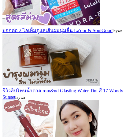
บอกต่อ 2 ไอเท็มดูแลเส้นผมนุ่มลื่น La'dor & SoulGood
laywa
รีวิวลิปโทนน้ำตาล rom&nd Glasting Water Tint สี 17 Woody
Sunset
laywa