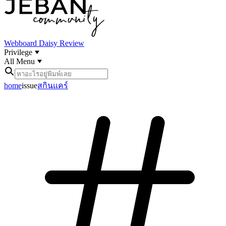
Webboard
Daisy Review
Privilege
All Menu
home
issue
สกินแคร์