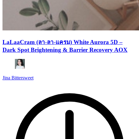
LaLaaCram (ลา-ลา-แครม) White Aurora 5D –
Dark Spot Brightening & Barrier Recovery AOX
Jina Bittersweet