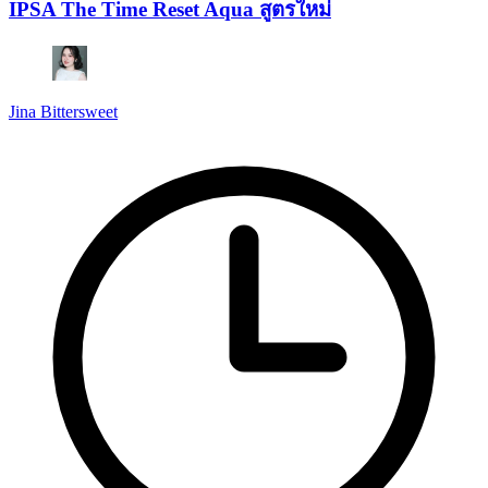
IPSA The Time Reset Aqua สูตรใหม่
Jina Bittersweet