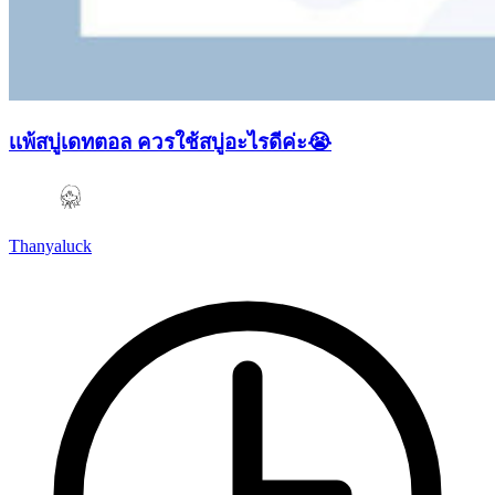
เเพ้สบู่เดทตอล ควรใช้สบู่อะไรดีค่ะ😭
Thanyaluck