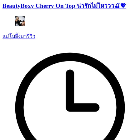
BeautyBoxy Cherry On Top น่ารักไม่ไหววว🍒💖
แม่โบอิ้งมารีวิว