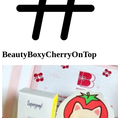
BeautyBoxyCherryOnTop