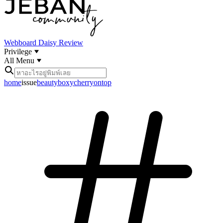
Webboard
Daisy Review
Privilege
All Menu
home
issue
beautyboxycherryontop