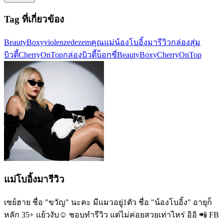
Tag ที่เกี่ยวข้อง
BeautyBoxy
violenzedezemคุณแม่น้องโบอิ้งมารีวิว
กล่องสุ่ม
บิวตี้
CherryOnTop
กล่องบิวตี้บ็อกซี่
BeautyBoxyCherryOnTop
แม่โบอิ้งมารีวิว
เซย์ฮาย ชื่อ "ขวัญ" นะคะ มีแมวอยู่1ตัว ชื่อ "น้องโบอิ้ง" อายุก็
หลัก 35+ แย้วงับ☺️ ชอบทำรีวิว แต่ไม่ค่อยสวยเท่าไหร่ อิอิ 📲 FB