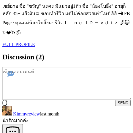
เซย์ฮาย ชื่อ "ขวัญ" นะคะ มีแมวอยู่1ตัว ชื่อ "น้องโบอิ้ง" อายุก็
หลัก 35+ แย้วงับ☺️ ชอบทำรีวิว แต่ไม่ค่อยสวยเท่าไหร่ อิอิ 📲 FB
Page : คุณแม่น้องโบอิ้งมารีวิว Ｌｉｎｅ ＩＤ ➖ ｖｄｉｚ 🕉️🐱
✨❤️🦄🕉️
FULL PROFILE
Discussion (2)
SEND
Kimmyreview
last month
น่ารักมากค่ะ