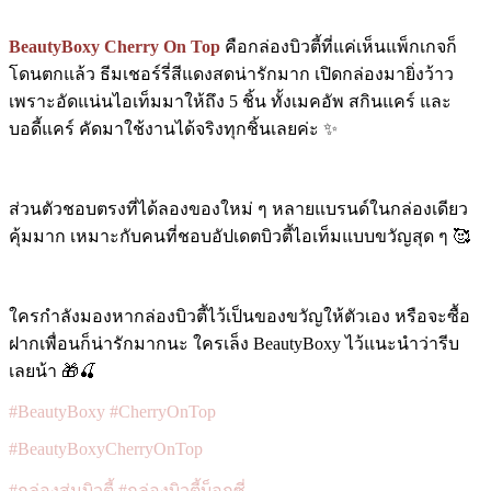
BeautyBoxy Cherry On Top
คือกล่องบิวตี้ที่แค่เห็นแพ็กเกจก็
โดนตกแล้ว ธีมเชอร์รี่สีแดงสดน่ารักมาก เปิดกล่องมายิ่งว้าว
เพราะอัดแน่นไอเท็มมาให้ถึง 5 ชิ้น ทั้งเมคอัพ สกินแคร์ และ
บอดี้แคร์ คัดมาใช้งานได้จริงทุกชิ้นเลยค่ะ ✨
ส่วนตัวชอบตรงที่ได้ลองของใหม่ ๆ หลายแบรนด์ในกล่องเดียว
คุ้มมาก เหมาะกับคนที่ชอบอัปเดตบิวตี้ไอเท็มแบบขวัญสุด ๆ 🥰
ใครกำลังมองหากล่องบิวตี้ไว้เป็นของขวัญให้ตัวเอง หรือจะซื้อ
ฝากเพื่อนก็น่ารักมากนะ ใครเล็ง BeautyBoxy ไว้แนะนำว่ารีบ
เลยน้า 🎁🍒
#BeautyBoxy #CherryOnTop
#BeautyBoxyCherryOnTop
#กล่องสุ่มบิวตี้ #กล่องบิวตี้บ็อกซี่