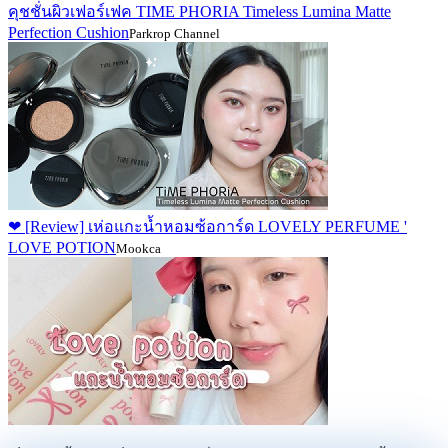
คุชชั่นผิวเฟอร์เฟค TIME PHORIA Timeless Lumina Matte
Perfection Cushion
Parkrop Channel
❤ [Review] เห่อแกะน้ำหอมซ้อการ์ด LOVELY PERFUME '
LOVE POTION
Mookca