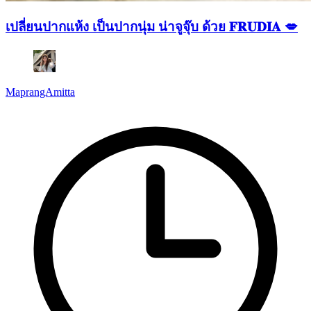
เปลี่ยนปากแห้ง เป็นปากนุ่ม น่าจูจุ๊บ ด้วย 𝐅𝐑𝐔𝐃𝐈𝐀 💋
MaprangAmitta