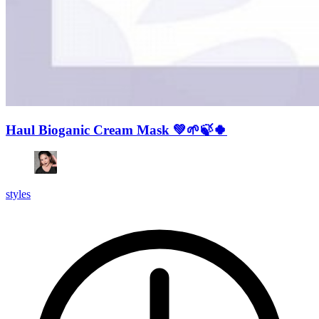
Haul Bioganic Cream Mask 💚🌱🍃🍀
styles