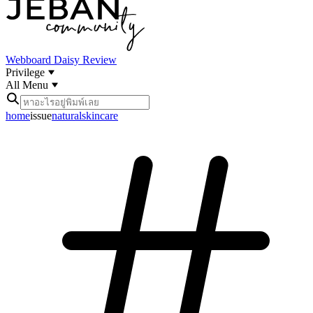
Webboard
Daisy Review
Privilege
All Menu
home
issue
naturalskincare