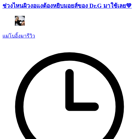
ช่วงไหนผิวงอแงต้องหยิบมอยส์ของ Dr.G มาใช้เลย💚
แม่โบอิ้งมารีวิว