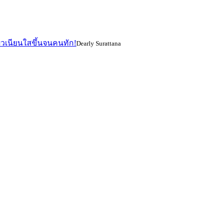
ผิวเนียนใสขึ้นจนคนทัก!
Dearly Surattana