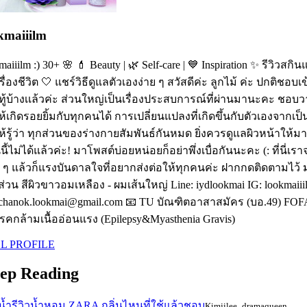
kmaiiilm
maiiilm :) 30+ 🌸 💄 Beauty | 🌿 Self-care | 💙 Inspiration ✨ รีวิวสกิน
เรื่องชีวิต 🤍 แชร์วิธีดูแลตัวเองง่าย ๆ สวัสดีค่ะ ลูกไม้ ค่ะ ปกติช
ู้บ้างเเล้วค่ะ ส่วนใหญ่เป็นเรื่องประสบการณ์ที่ผ่านมานะคะ ชอบว
้เกิดรอยยิ้มกับทุกคนได้ การเปลี่ยนแปลงที่เกิดขึ้นกับตัวเองจาก
้รู้ว่า ทุกส่วนของร่างกายสัมพันธ์กันหมด ยิ่งควรดูแลผิวหน้าให้มาก
ี้ไม่ได้แล้วค่ะ! มาโพสต์บ่อยหน่อยก็อย่าพึ่งเบื่อกันนะคะ (: ที่นี่เราจ
 ๆ แล้วก็แรงบันดาลใจที่อยากส่งต่อให้ทุกคนค่ะ ฝากกดติดตามไว้ ม
่วน สีผิวขาวอมเหลือง - ผมเส้นใหญ่ Line: iydlookmai IG: lookmaiiilm
nchanok.lookmai@gmail.com 📧 TU บัณฑิตอาสาสมัคร (บอ.49) FOF
รคกล้ามเนื้ออ่อนแรง (Epilepsy&Myasthenia Gravis)
L PROFILE
ep Reading
วน้ำรีวิวน้ำหอม ZARA กลิ่นไหนที่ใช้แล้วชอบ
Kimjilee_dramaqueen