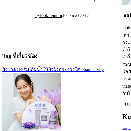
loo
lookmaiiilm
30 Jan 21
77
17
look
เล่า
กระท
ทำให
Tag ที่เกี่ยวข้อง
ทำให
ตอนน
ผิวโกล์ว
เซรั่ม
เติมน้ำให้ผิว
ผิวกระจ่างใส
Jebanactivity
น้อย
บางส
tha
กับโ
FUL
Ke
รีวิ