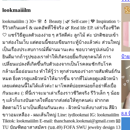
lookmaiiilm
lookmaiiilm :) 30+ 🌸 💄 Beauty | 🌿 Self-care | 💙 Inspiration ✨
รีวิวสกินแคร์ & เมคอัพที่ใช้จริง 🌿 Real life EP. เล่าเรื่องชีวิต
🤍 แชร์วิธีดูแลตัวเองง่าย ๆ สวัสดีค่ะ ลูกไม้ ค่ะ ปกติชอบเข้า
มาส่องในเว็บ แต่ตอนนี้ชอบเขียนกระทู้บ้างเเล้วค่ะ ส่วนใหญ่
เป็นเรื่องประสบการณ์ที่ผ่านมานะคะ ชอบวาดรูปเล่นบ้าง
ป้าย
ยินดีมากถ้ารูปของเราทำให้เกิดรอยยิ้มกับทุกคนได้ การ
เปลี่ยนแปลงที่เกิดขึ้นกับตัวเองจากเป็นโรคลมชักกับโรค
กล้ามเนื้ออ่อนแรง ทำให้รู้ว่า ทุกส่วนของร่างกายสัมพันธ์กัน
หมด ยิ่งควรดูแลผิวหน้าให้มากขึ้น จากที่ไม่เคยดูเเลผิวหน้า
เลยแต่ตอนนี้ไม่ได้แล้วค่ะ! มาโพสต์บ่อยหน่อยก็อย่าพึ่งเบื่อ
กันนะคะ (: ที่นี่เราจะมาเล่าเรื่องราวชีวิตจริง รีวิวเล็ก ๆ น้อย
ๆ แล้วก็แรงบันดาลใจที่อยากส่งต่อให้ทุกคนค่ะ ฝากกด
ติดตามไว้ มาเป็นเพื่อนกันนะคะ - ผิวหน้าแห้งบางส่วน สีผิว
8.8 
ขาวอมเหลือง - ผมเส้นใหญ่ Line: iydlookmai IG: lookmaiiilm
Tiktok: lookmaiiilm E-mail: thanchanok.lookmai@gmail.com 📧
TU บัณฑิตอาสาสมัคร (บอ.49) FOFA SWU jewelry design 13