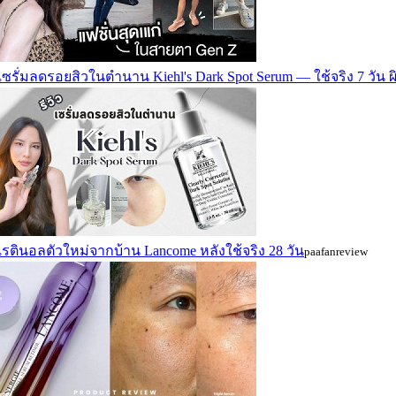
วเซรั่มลดรอยสิวในตำนาน Kiehl's Dark Spot Serum — ใช้จริง 7 วัน 
วเรตินอลตัวใหม่จากบ้าน Lancome หลังใช้จริง 28 วัน
paafanreview