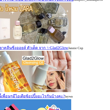
ยาคลีนซิ่งออยล์ ตัวเด็ด จาก ✨Glad2Glow
Jannie Cnp
นี้เพื่อนๆมีไอเดียช้อปปิ้งอะไรกันบ้างคะ?
laywa