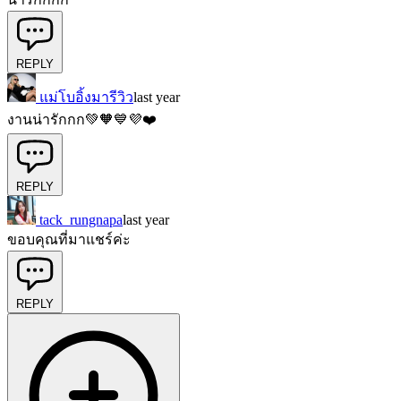
REPLY
แม่โบอิ้งมารีวิว
last year
งานน่ารักกก💚🧡💙💜❤️
REPLY
tack_rungnapa
last year
ขอบคุณที่มาแชร์ค่ะ
REPLY