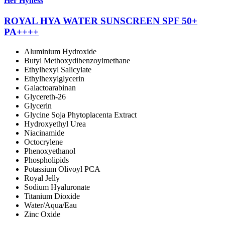
Her Hyness
ROYAL HYA WATER SUNSCREEN SPF 50+
PA++++
Aluminium Hydroxide
Butyl Methoxydibenzoylmethane
Ethylhexyl Salicylate
Ethylhexylglycerin
Galactoarabinan
Glycereth-26
Glycerin
Glycine Soja Phytoplacenta Extract
Hydroxyethyl Urea
Niacinamide
Octocrylene
Phenoxyethanol
Phospholipids
Potassium Olivoyl PCA
Royal Jelly
Sodium Hyaluronate
Titanium Dioxide
Water/Aqua/Eau
Zinc Oxide