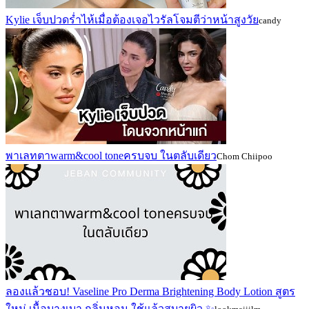
Kylie เจ็บปวดร่ำไห้เมื่อต้องเจอไวรัลโจมตีว่าหน้าสูงวัย
candy
พาเลทตาwarm&cool toneครบจบ ในตลับเดียว
Chom Chiipoo
ลองแล้วชอบ! Vaseline Pro Derma Brightening Body Lotion สูตร
ใหม่ เนื้อบางเบา กลิ่นหอม ใช้แล้วสบายผิว ✨