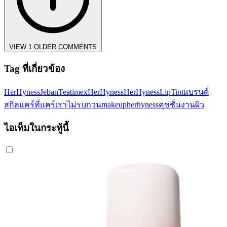
VIEW 1 OLDER COMMENTS
Tag ที่เกี่ยวข้อง
HerHyness
JebanTeatimexHerHyness
HerHynessLipTint
แบรนด์
สกิลแคร์ที่แคร์เรา
ไม่รบกวนmakeup
herhynessคุชชั่นงานผิว
ไอเท็มในกระทู้นี้