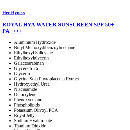
Her Hyness
ROYAL HYA WATER SUNSCREEN SPF 50+
PA++++
Aluminium Hydroxide
Butyl Methoxydibenzoylmethane
Ethylhexyl Salicylate
Ethylhexylglycerin
Galactoarabinan
Glycereth-26
Glycerin
Glycine Soja Phytoplacenta Extract
Hydroxyethyl Urea
Niacinamide
Octocrylene
Phenoxyethanol
Phospholipids
Potassium Olivoyl PCA
Royal Jelly
Sodium Hyaluronate
Titanium Dioxide