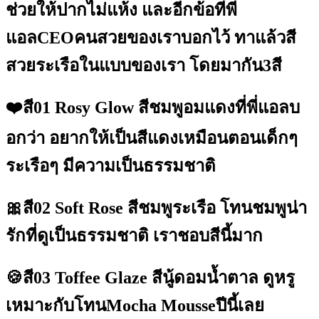
ช่วยให้ปากไม่แห้ง และอีกข้อที่พี่
แอลCEOคนสวยของเราบอกไว้ ทาแล้วสี
สวยระเรือในแบบของเรา โดยมากัน3สี
❤️สี01 Rosy Glow สีชมพูอมแดงที่พี่แอลบ
อกว่า อยากให้เป็นสีแดงเหมือนตอนเด็กๆ
ระเรือๆ มีความเป็นธรรมชาติ
🎀สี02 Soft Rose สีชมพูระเรือ โทนชมพูน่า
รักที่ดูเป็นธรรมชาติ เราชอบสีนี้มาก
🍪สี03 Toffee Glaze สีนู้ดอมน้ำตาล ดูหรู
เหมาะกับโทนMocha Mousseปีนี้เลย