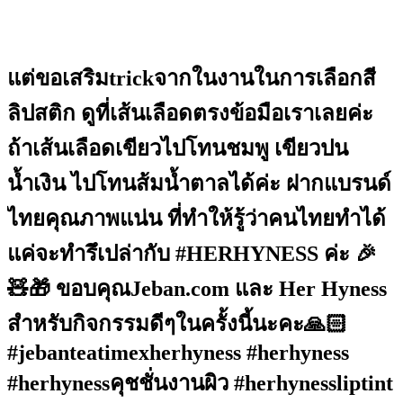
แต่ขอเสริมtrickจากในงานในการเลือกสี
ลิปสติก ดูที่เส้นเลือดตรงข้อมือเราเลยค่ะ
ถ้าเส้นเลือดเขียวไปโทนชมพู เขียวปน
น้ำเงิน ไปโทนส้มน้ำตาลได้ค่ะ ฝากแบรนด์
ไทยคุณภาพแน่น ที่ทำให้รู้ว่าคนไทยทำได้
แค่จะทำรึเปล่ากับ #HERHYNESS ค่ะ 🎉
🧸🎁 ขอบคุณJeban.com และ Her Hyness
สำหรับกิจกรรมดีๆในครั้งนี้นะคะ🙏🏻
#jebanteatimexherhyness #herhyness
#herhynessคุชชั่นงานผิว #herhynessliptint