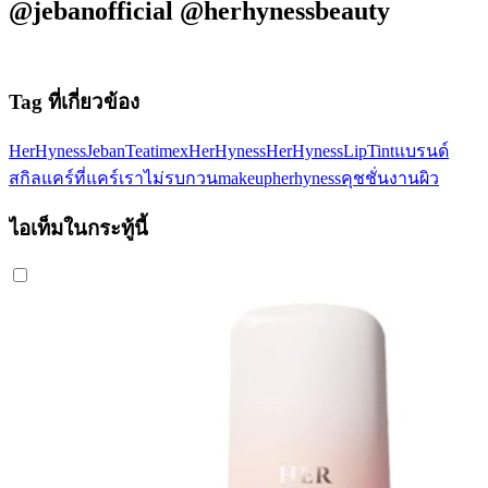
@jebanofficial @herhynessbeauty
Tag ที่เกี่ยวข้อง
HerHyness
JebanTeatimexHerHyness
HerHynessLipTint
แบรนด์
สกิลแคร์ที่แคร์เรา
ไม่รบกวนmakeup
herhynessคุชชั่นงานผิว
ไอเท็มในกระทู้นี้