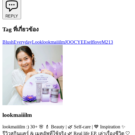
REPLY
Tag ที่เกี่ยวข้อง
Blush
EverydayLook
lookmaiiilm
JOOCYEE
selflove
M213
lookmaiiilm
lookmaiiilm :) 30+ 🌸 💄 Beauty | 🌿 Self-care | 💙 Inspiration ✨
รีวิวสกินแคร์ & เมคอัพที่ใช้จริง 🌿 Real life EP. เล่าเรื่องชีวิต 🤍