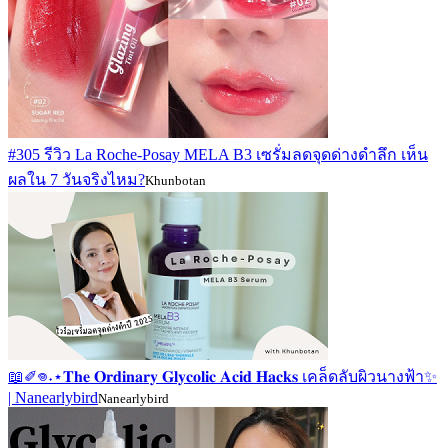
#305 รีวิว La Roche-Posay MELA B3 เซรั่มลดจุดด่างดำลึก เห็น
ผลใน 7 วันจริงไหม?
Khunbotan
📖✐𖦹˖⋆𝐓𝐡𝐞 𝐎𝐫𝐝𝐢𝐧𝐚𝐫𝐲 𝐆𝐥𝐲𝐜𝐨𝐥𝐢𝐜 𝐀𝐜𝐢𝐝 𝐇𝐚𝐜𝐤𝐬 เคล็ดลับผิวนางฟ้า✨
| Nanearlybird
Nanearlybird