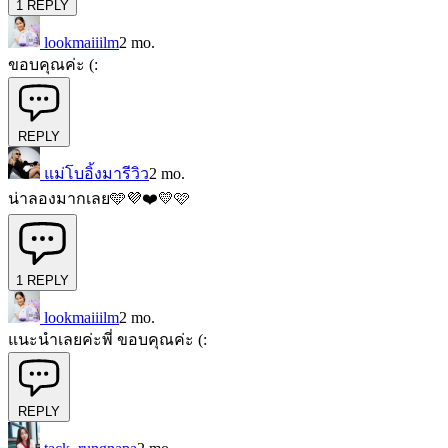
1
REPLY
lookmaiiilm
2 mo.
ขอบคุณค่ะ (:
REPLY
แม่โบอิ้งมารีวิว
2 mo.
น่าลองมากเลย🩵💜❤️💛🩷
1
REPLY
lookmaiiilm
2 mo.
แนะนำเลยค่ะพี่ ขอบคุณค่ะ (:
REPLY