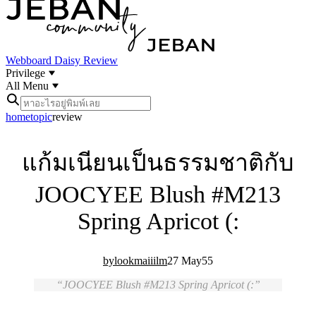
Webboard
Daisy Review
Privilege
All Menu
home
topic
review
แก้มเนียนเป็นธรรมชาติกับ
JOOCYEE Blush #M213
Spring Apricot (:
lookmaiiilm
27 May
5
5
JOOCYEE Blush #M213 Spring Apricot (: