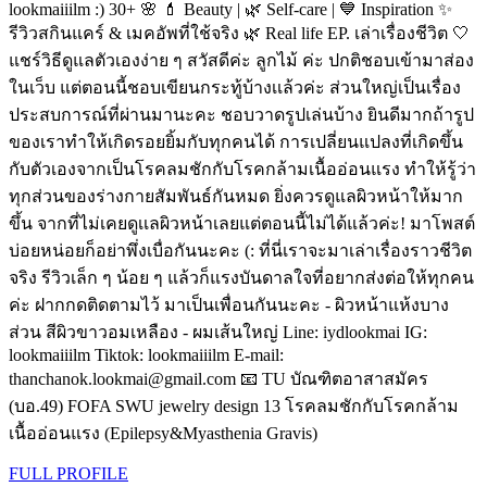
lookmaiiilm :) 30+ 🌸 💄 Beauty | 🌿 Self-care | 💙 Inspiration ✨
รีวิวสกินแคร์ & เมคอัพที่ใช้จริง 🌿 Real life EP. เล่าเรื่องชีวิต 🤍
แชร์วิธีดูแลตัวเองง่าย ๆ สวัสดีค่ะ ลูกไม้ ค่ะ ปกติชอบเข้ามาส่อง
ในเว็บ แต่ตอนนี้ชอบเขียนกระทู้บ้างเเล้วค่ะ ส่วนใหญ่เป็นเรื่อง
ประสบการณ์ที่ผ่านมานะคะ ชอบวาดรูปเล่นบ้าง ยินดีมากถ้ารูป
ของเราทำให้เกิดรอยยิ้มกับทุกคนได้ การเปลี่ยนแปลงที่เกิดขึ้น
กับตัวเองจากเป็นโรคลมชักกับโรคกล้ามเนื้ออ่อนแรง ทำให้รู้ว่า
ทุกส่วนของร่างกายสัมพันธ์กันหมด ยิ่งควรดูแลผิวหน้าให้มาก
ขึ้น จากที่ไม่เคยดูเเลผิวหน้าเลยแต่ตอนนี้ไม่ได้แล้วค่ะ! มาโพสต์
บ่อยหน่อยก็อย่าพึ่งเบื่อกันนะคะ (: ที่นี่เราจะมาเล่าเรื่องราวชีวิต
จริง รีวิวเล็ก ๆ น้อย ๆ แล้วก็แรงบันดาลใจที่อยากส่งต่อให้ทุกคน
ค่ะ ฝากกดติดตามไว้ มาเป็นเพื่อนกันนะคะ - ผิวหน้าแห้งบาง
ส่วน สีผิวขาวอมเหลือง - ผมเส้นใหญ่ Line: iydlookmai IG:
lookmaiiilm Tiktok: lookmaiiilm E-mail:
thanchanok.lookmai@gmail.com 📧 TU บัณฑิตอาสาสมัคร
(บอ.49) FOFA SWU jewelry design 13 โรคลมชักกับโรคกล้าม
เนื้ออ่อนแรง (Epilepsy&Myasthenia Gravis)
FULL PROFILE