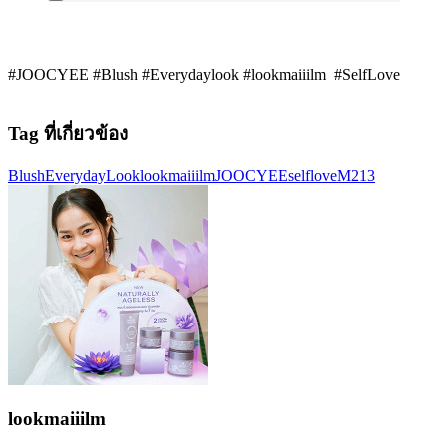
#JOOCYEE #Blush #Everydaylook #lookmaiiilm #SelfLove
Tag ที่เกี่ยวข้อง
Blush
EverydayLook
lookmaiiilm
JOOCYEE
selflove
M213
lookmaiiilm