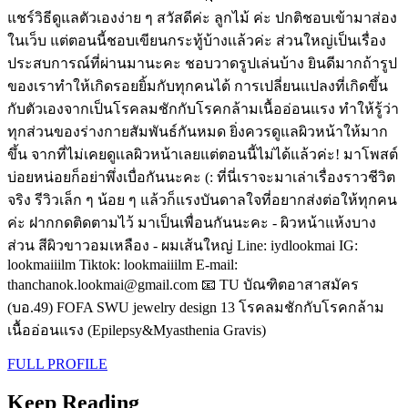
แชร์วิธีดูแลตัวเองง่าย ๆ สวัสดีค่ะ ลูกไม้ ค่ะ ปกติชอบเข้ามาส่อง
ในเว็บ แต่ตอนนี้ชอบเขียนกระทู้บ้างเเล้วค่ะ ส่วนใหญ่เป็นเรื่อง
ประสบการณ์ที่ผ่านมานะคะ ชอบวาดรูปเล่นบ้าง ยินดีมากถ้ารูป
ของเราทำให้เกิดรอยยิ้มกับทุกคนได้ การเปลี่ยนแปลงที่เกิดขึ้น
กับตัวเองจากเป็นโรคลมชักกับโรคกล้ามเนื้ออ่อนแรง ทำให้รู้ว่า
ทุกส่วนของร่างกายสัมพันธ์กันหมด ยิ่งควรดูแลผิวหน้าให้มาก
ขึ้น จากที่ไม่เคยดูเเลผิวหน้าเลยแต่ตอนนี้ไม่ได้แล้วค่ะ! มาโพสต์
บ่อยหน่อยก็อย่าพึ่งเบื่อกันนะคะ (: ที่นี่เราจะมาเล่าเรื่องราวชีวิต
จริง รีวิวเล็ก ๆ น้อย ๆ แล้วก็แรงบันดาลใจที่อยากส่งต่อให้ทุกคน
ค่ะ ฝากกดติดตามไว้ มาเป็นเพื่อนกันนะคะ - ผิวหน้าแห้งบาง
ส่วน สีผิวขาวอมเหลือง - ผมเส้นใหญ่ Line: iydlookmai IG:
lookmaiiilm Tiktok: lookmaiiilm E-mail:
thanchanok.lookmai@gmail.com 📧 TU บัณฑิตอาสาสมัคร
(บอ.49) FOFA SWU jewelry design 13 โรคลมชักกับโรคกล้าม
เนื้ออ่อนแรง (Epilepsy&Myasthenia Gravis)
FULL PROFILE
Keep Reading