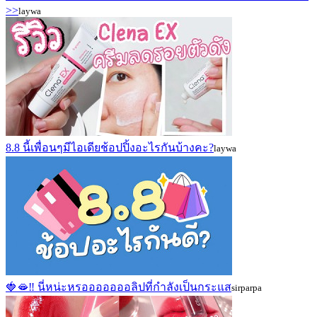
>>
laywa
8.8 นี้เพื่อนๆมีไอเดียช้อปปิ้งอะไรกันบ้างคะ?
laywa
🍓🫦‼ นี่หน่ะหรอออออออลิปที่กำลังเป็นกระแส
sirparpa