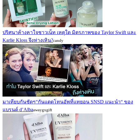
ปริศนาค้างคาใจชาวเน็ท เหตุใด มิตรภาพของ Taylor Swift และ
Karlie Kloss จึงห่างเหิน?
candy
มาเทียบกันชัดๆ“กันแดดโทนอัพที่แทยอน SNSD แนะนำ“ ของ
แบรนด์ d’Alba
awaygxgift