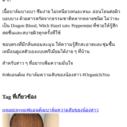
เนื้อบาล์มบางเบา ซึมง่าย ไม่เหนียวเหนอะหนะ อ่อนโยนต่อผิว
บอบบาง ด้วยสารสกัดจากธรรมชาติหลากหลายชนิด ไม่ว่าจะ
เป็น Dragon Blood, Witch Hazel และ Peppermint ที่ช่วยให้รู้สึก
สดชื่นและสบายผิวทุกครั้งที่ใช้
ชอบตรงที่มีกลิ่นหอมละมุน ให้ความรู้สึกสะอาดและชุ่มชื้น
เหมือนดูแลตัวเองแบบพรีเมียมได้ง่าย ๆ ที่บ้าน
สำหรับสาว ๆ ที่อยากเพิ่มความมั่นใจ
#เฟแอนด์เม #บาล์มความลับของน้องสาว #OrganicIsYou
Tag ที่เกี่ยวข้อง
organicisyou
เฟแอนด์เม
บาล์มความลับของน้องสาว