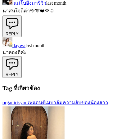
แม่โบอิ้งมารีวิว
last month
น่าสนใจดีค่า🩵💜❤️💛🩷
REPLY
laywa
last month
น่าลองดีค่ะ
REPLY
Tag ที่เกี่ยวข้อง
organicisyou
เฟแอนด์เม
บาล์มความลับของน้องสาว