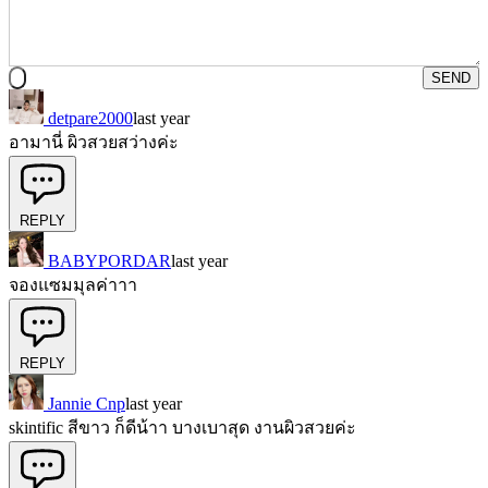
SEND
detpare2000
last year
อามานี่ ผิวสวยสว่างค่ะ
REPLY
BABYPORDAR
last year
จองแซมมุลค่าาา
REPLY
Jannie Cnp
last year
skintific สีขาว ก็ดีน้าา บางเบาสุด งานผิวสวยค่ะ