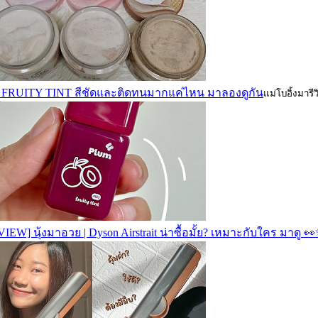
 FRUITY TINT สีชัดและติดทนมากแค่ไหน มาลองดูกัน
แม่โบอิ้งมารีว
IEW] นุ้งมาอวย | Dyson Airstrait น่าซื้อมั้ย? เหมาะกับใคร มาดู 