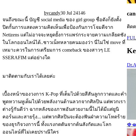
candy
30 Jul 24
14
6
can
จนถึงขณะนี้ บัญชี social media ของ girl group ชื่อดังก็ยังตั้ง
ติดต
ปิดกั้นการแสดงความคิดเห็นเพื่อป้องกันการโจมตีจาก
Netizens แต่ไม่อาจจะหยุดยั้งการแพร่กระจายความเกลียดชัง
FUL
ในโลกออนไลน์ได้..ชาวเน็ทหลายคนมองว่า นี่ไม่ใช่ move ที่
Ke
เหมาะควรในการเตรียมการ comeback ของสาวๆ LE
SSERAFIM แต่อย่างใด
Dr.A
มาติดตามกับเราได้เลยค่ะ
เบื้องหน้าของวงการ K-Pop ที่เต็มไปด้วยสีสันลูกกวาดและคำ
พูดหวานหูเต็มไปด้วยพลังงานด้านลวกจากศิลปิน แต่พวกเรา
ต่างรู้กันดีว่า ฉากหลังของภาพอันสวยงามนี้ไม่ได้มีแต่ยูนิ
คอร์นและสายรุ้ง... แต่พวกศิลปินจะต้องฟันฝ่าความโหดร้าย
ของธุรกิจวงการนี้ ทั้งแรงกดดันจากต้นสังกัดและโลก
🍓
ออนไลน์ที่ไม่เคยปราณีใคร