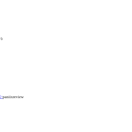
ิว
✨
paniixreview