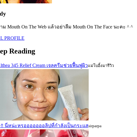
dy
าม Mouth On The Web แล้วอย่าลืม Mouth On The Face นะคะ ^ ^
L PROFILE
ep Reading
lthea 345 Relief Cream เจลครีมช่วยฟื้นฟูผิว
แม่โบอิ้งมารีวิว
‼ นี่หน่ะหรอออออออลิปที่กำลังเป็นกระแส
sirparpa