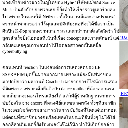
พ่วงเข้ากับข่าวฉาวใหญ่โตของ Hybe บริษัทแม่ของ Source
Music ต้นสังกัดของพวกเธอ ก็ยิ่งทำให้เรื่องราวดูเลวร้ายลง
ไป เพราะในตอนนี้มี Netizens ทั้งในเกาหลีและต่างประเทศ
ตราหน้าพวกเธอว่า ไร้คุณสมบัติเพียงพอที่จะได้ชื่อว่า เป็น
ศิลปิน K-Pop มากความสามารถ และกล่าวหาต้นสังกัดว่า ใช้
4U2
สูตรสำเร็จปั้นไอดอลที่เน้นที่เรื่อง concept และภาพลักษณ์ แต่
กลับละเลยคุณภาพจนทำให้ไอดอลสาวตกเป็นเหยื่อ
cyberbullying
คอนเทนท์ reaction ในแง่ลบต่อการแสดงสดของ LE
SSERAFIM ผุดขึ้นมากมากมาย เพราะแม้จะมีแฟนๆของ
มาปกป้องว่า ผลงานที่ Coachella มาจากการดีไซน์การแสดง
ที่ผิดพลาด เพราะเมื่อยึดติดกับ dance routine ที่ต้องออกแรง
[REV
มากก็ยากจะคอนโทรลเสียงได้ แต่ก็มีผู้รำหลักฐานจากการ
ขับร้องในช่วง encore ที่หลงคีย์และขนาดพลัง ทั้งๆที่สมาชิก
ในวงเคยโชว์ความสามารถในการขับร้องที่โดดเด่นมาก่อน
แต่ตอนที่สมาชิกบางคนร้องเพลงในขณะที่ยืนนิ่งๆ ไม่ได้ใส่
ออกลีลาเต้น แต่ก็ยังร้องเพลงได้ไม่กีนัก ทำให้เกิดข้อกล่าว