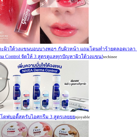
าะผิวใต้วงแขนบอบบางพอๆ กับผิวหน้า แถมโดนทำร้ายตลอดเวลา เ
a Control จัดให้ 3 สูตรดูแลทุกปัญหาผิวใต้วงแขน!
techinee
ว โดฟบอดี้สครับไอศกรีม 3 สูตรเลยยย
njoyable