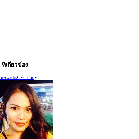
ที่เกี่ยวข้อง
orSwiftisOverParty