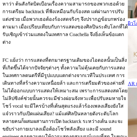
หาว่า ต้นสังกัดบิดเบือนเรื่องความสามารถของพวกเธอด้วย
การเตรียม backtrack ที่ฟังเหมือนกับร้องสด แต่ผ่านการปรับ
แต่งช่วย เมื่อพวกเธอต้องร้องสดจริงๆ จึงปรากฏข้อบกพร่อง
ผิวโ
ตามมา เมื่อเปรียบเทียบกับการแสดงของศิลปินระดับโลกที่ได้
รับเชิญเข้าร่วมแสดงในเทศกาล Coachella จึงยิ่งเห็นข้อแตก
ต่าง
FC แย้งว่า การแสดงที่ตกมาตรฐานเดิมของไอดอลนั้นเป็นสิ่ง
ที่เกิดขึ้นได้จากปัจจัยๆต่างๆ ทั้งความไม่คุ้นเคยกับการแสดง
ในเทศกาลดนตรีที่มีรูปแบบแตกต่างจากเวทีในประเทศ การ
เดินทางที่สร้างความเหนื่อยล้า และการเตรียมตัวของค่ายที่
AR แ
ไม่ได้ออกแบบการแสดงให้เหมาะสม เพราะการแสดงสดโดย
ไม่ลิปซิงค์ช่วยนั้นควรจะมีช่วงผ่อนจังหวะเพื่อปรับลมหายใจ
โชว์ vocal จะมีใครบ้างที่เต้นสุดแรงแล้วร้องเพลงเสียงยังใส
แจ๋วราวกับเปิดแผ่นเสียง? แม้แต่ศิลปินหลายดังระดับโลก
หลายคนก็ผสมผสานการเปิด backtarck ระหว่างเต้น และจะ
ขยับร่างกายเบาลงเมื่อต้องโชว์พลังเสียง และมี sound
engineer คอยควบคุมให้การแสดงดูสมบูรณ์แบบที่สุด ในขณะ