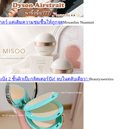
กลว์ แค่เติมความชุ่มชื้นให้ถูกจุด
Meuanfun Nuamsiri
ป้ง 2 ชั้นผิวเป๊ะกลิตเตอร์ปัง! จบในตลับเดียว✨
Beautysweeties